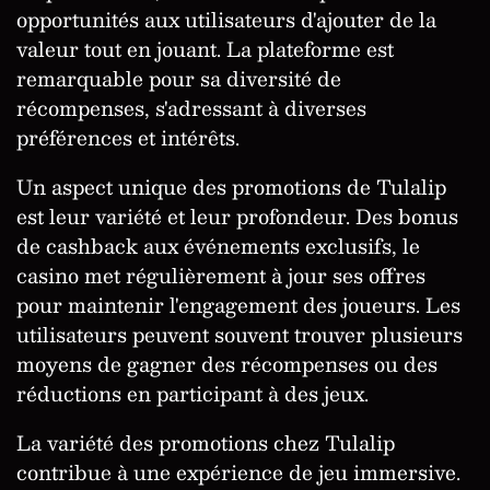
opportunités aux utilisateurs d'ajouter de la
valeur tout en jouant. La plateforme est
remarquable pour sa diversité de
récompenses, s'adressant à diverses
préférences et intérêts.
Un aspect unique des promotions de Tulalip
est leur variété et leur profondeur. Des bonus
de cashback aux événements exclusifs, le
casino met régulièrement à jour ses offres
pour maintenir l'engagement des joueurs. Les
utilisateurs peuvent souvent trouver plusieurs
moyens de gagner des récompenses ou des
réductions en participant à des jeux.
La variété des promotions chez Tulalip
contribue à une expérience de jeu immersive.