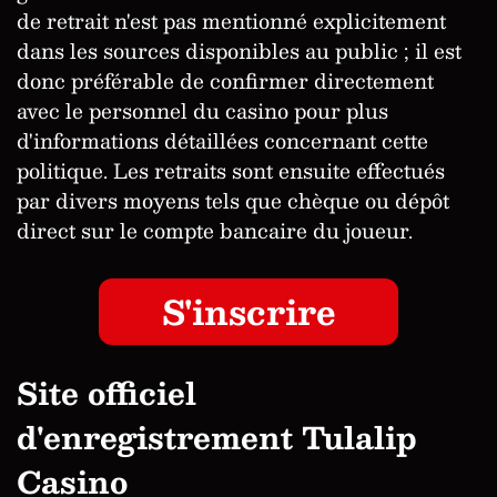
de retrait n'est pas mentionné explicitement
dans les sources disponibles au public ; il est
donc préférable de confirmer directement
avec le personnel du casino pour plus
d'informations détaillées concernant cette
politique. Les retraits sont ensuite effectués
par divers moyens tels que chèque ou dépôt
direct sur le compte bancaire du joueur.
S'inscrire
Site officiel
d'enregistrement Tulalip
Casino