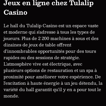
Jeux en ligne chez Tulalip
Casino
Le hall du Tulalip Casino est un espace vaste
et moderne qui s'adresse à tous les types de
joueurs. Plus de 2 200 machines à sous et des
dizaines de jeux de table offrent
d'innombrables opportunités pour des tours
rapides ou des sessions de stratégie.
L'atmosphère vive est électrique, avec
plusieurs options de restauration et un spa à
proximité pour améliorer votre expérience. De
l'excitation à haute énergie à un jeu détendu, la
variété du hall garantit qu'il y en a pour tout le
monde.