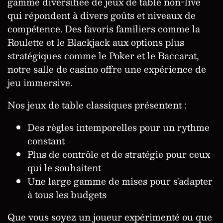
gamme diversifiée de jeux de table non-live
qui répondent à divers goûts et niveaux de
compétence. Des favoris familiers comme la
Roulette et le Blackjack aux options plus
stratégiques comme le Poker et le Baccarat,
notre salle de casino offre une expérience de
jeu immersive.
Nos jeux de table classiques présentent :
Des règles intemporelles pour un rythme
constant
Plus de contrôle et de stratégie pour ceux
qui le souhaitent
Une large gamme de mises pour s'adapter
à tous les budgets
Que vous soyez un joueur expérimenté ou que