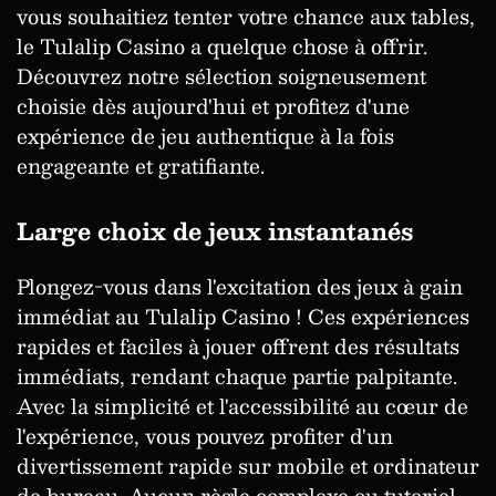
vous souhaitiez tenter votre chance aux tables,
le Tulalip Casino a quelque chose à offrir.
Découvrez notre sélection soigneusement
choisie dès aujourd'hui et profitez d'une
expérience de jeu authentique à la fois
engageante et gratifiante.
Large choix de jeux instantanés
Plongez-vous dans l'excitation des jeux à gain
immédiat au Tulalip Casino ! Ces expériences
rapides et faciles à jouer offrent des résultats
immédiats, rendant chaque partie palpitante.
Avec la simplicité et l'accessibilité au cœur de
l'expérience, vous pouvez profiter d'un
divertissement rapide sur mobile et ordinateur
de bureau. Aucun règle complexe ou tutoriel