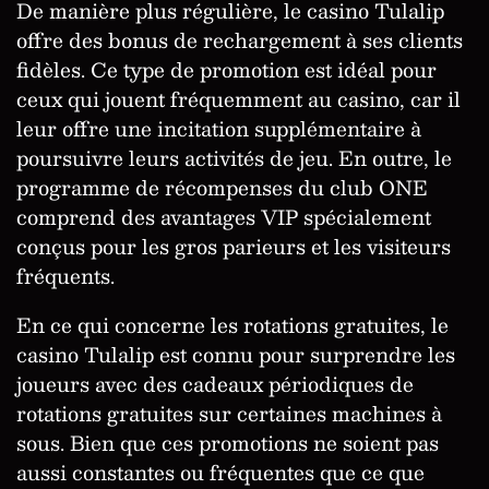
De manière plus régulière, le casino Tulalip
offre des bonus de rechargement à ses clients
fidèles. Ce type de promotion est idéal pour
ceux qui jouent fréquemment au casino, car il
leur offre une incitation supplémentaire à
poursuivre leurs activités de jeu. En outre, le
programme de récompenses du club ONE
comprend des avantages VIP spécialement
conçus pour les gros parieurs et les visiteurs
fréquents.
En ce qui concerne les rotations gratuites, le
casino Tulalip est connu pour surprendre les
joueurs avec des cadeaux périodiques de
rotations gratuites sur certaines machines à
sous. Bien que ces promotions ne soient pas
aussi constantes ou fréquentes que ce que