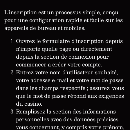
L'inscription est un processus simple, conçu
pour une configuration rapide et facile sur les
appareils de bureau et mobiles.
Ouvrez le formulaire d'inscription depuis
n'importe quelle page ou directement
depuis la section de connexion pour
commencer à créer votre compte.
Entrez votre nom d'utilisateur souhaité,
votre adresse e-mail et votre mot de passe
dans les champs respectifs ; assurez-vous
que le mot de passe répond aux exigences
du casino.
Remplissez la section des informations
personnelles avec des données précises
vous concernant, y compris votre prénom,