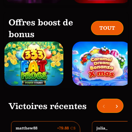
Offres boost de
TOUT
bonus
Victoires récentes
‹
›
matthew88
+79.88
julia_
C$