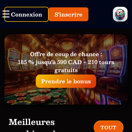
Connexion
S'inscrire
Offre de coup de chance :
185 % jusqu'à 590 CAD + 210 tours
gratuits
Prendre le bonus
Meilleures
TOUT