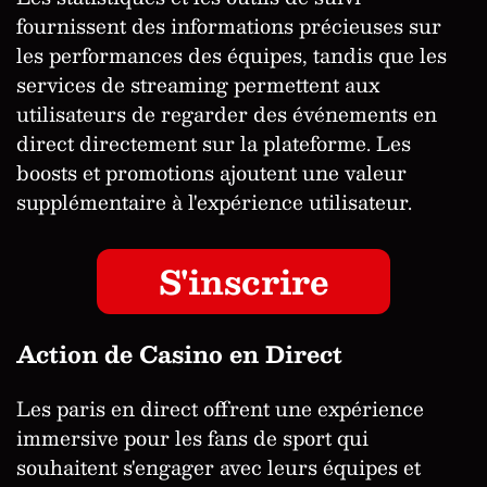
fournissent des informations précieuses sur
les performances des équipes, tandis que les
services de streaming permettent aux
utilisateurs de regarder des événements en
direct directement sur la plateforme. Les
boosts et promotions ajoutent une valeur
supplémentaire à l'expérience utilisateur.
S'inscrire
Action de Casino en Direct
Les paris en direct offrent une expérience
immersive pour les fans de sport qui
souhaitent s'engager avec leurs équipes et