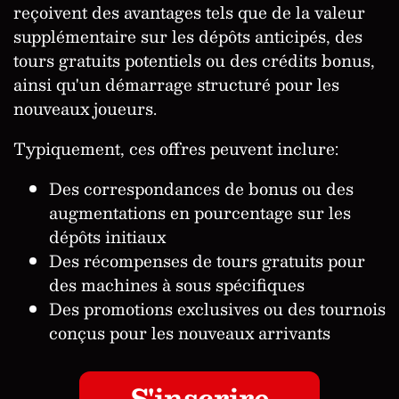
reçoivent des avantages tels que de la valeur
supplémentaire sur les dépôts anticipés, des
tours gratuits potentiels ou des crédits bonus,
ainsi qu'un démarrage structuré pour les
nouveaux joueurs.
Typiquement, ces offres peuvent inclure:
Des correspondances de bonus ou des
augmentations en pourcentage sur les
dépôts initiaux
Des récompenses de tours gratuits pour
des machines à sous spécifiques
Des promotions exclusives ou des tournois
conçus pour les nouveaux arrivants
S'inscrire