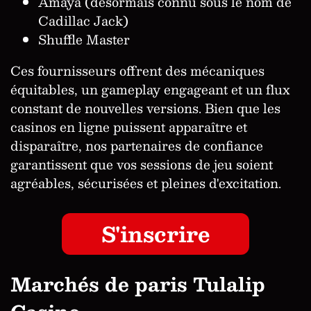
Amaya (désormais connu sous le nom de
Cadillac Jack)
Shuffle Master
Ces fournisseurs offrent des mécaniques
équitables, un gameplay engageant et un flux
constant de nouvelles versions. Bien que les
casinos en ligne puissent apparaître et
disparaître, nos partenaires de confiance
garantissent que vos sessions de jeu soient
agréables, sécurisées et pleines d'excitation.
S'inscrire
Marchés de paris Tulalip