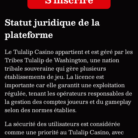
Statut juridique de la
plateforme
Le Tulalip Casino appartient et est géré par les
Tribes Tulalip de Washington, une nation
tribale souveraine qui gère plusieurs
établissements de jeu. La licence est
importante car elle garantit une exploitation
régulée, tenant les opérateurs responsables de
la gestion des comptes joueurs et du gameplay
selon des normes établies.
La sécurité des utilisateurs est considérée
comme une priorité au Tulalip Casino, avec