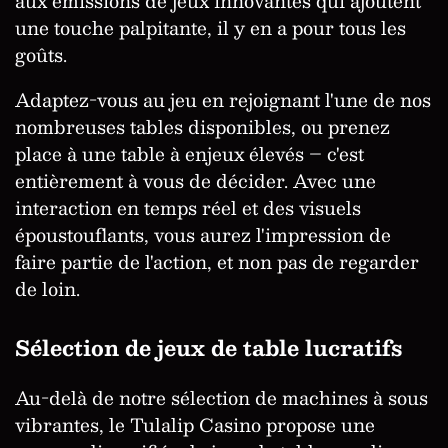
aux émissions de jeux innovantes qui ajoutent
une touche palpitante, il y en a pour tous les
goûts.
Adaptez-vous au jeu en rejoignant l'une de nos
nombreuses tables disponibles, ou prenez
place à une table à enjeux élevés – c'est
entièrement à vous de décider. Avec une
interaction en temps réel et des visuels
époustouflants, vous aurez l'impression de
faire partie de l'action, et non pas de regarder
de loin.
Sélection de jeux de table lucratifs
Au-delà de notre sélection de machines à sous
vibrantes, le Tulalip Casino propose une