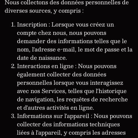
Nous collectons des données personnelles de
diverses sources, y compris :
Inscription : Lorsque vous créez un
compte chez nous, nous pouvons
demander des informations telles que le
nom, l'adresse e-mail, le mot de passe et la
date de naissance.
Interactions en ligne : Nous pouvons
également collecter des données
personnelles lorsque vous interagissez
avec nos Services, telles que l'historique
de navigation, les requêtes de recherche
et d'autres activités en ligne.
Informations sur l'appareil : Nous pouvons
collecter des informations techniques
liées à l'appareil, y compris les adresses